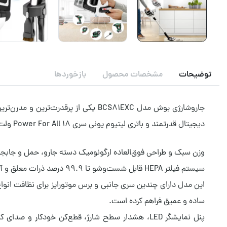
توضیحات
مشخصات محصول
بازخوردها
جاروشارژی بوش مدل BCS81EXC یکی از پ
دیجیتال قدرتمند و باتری لیتیوم یونی سری Power For All 18 ولت، امکان استفاده مداوم تا ۶۰ دقیقه را تنها با یک شارژ کامل (در حالت Eco) فراهم می‌کند و در کمتر از ۵ ساعت نیز مجدداً شارژ می‌شود.
وزن سبک و طراحی فوق‌العاده ارگونومیک دسته جارو، حمل و جابجایی د
سیستم فیلتر HEPA قابل شست‌وشو تا ۹۹.۹ درصد ذرات معلق و آلرژن‌های مختلف را جذب می‌کند و هوای خروجی کاملاً پاک را در خانه تضمین می‌کند.
ساده و عمیق فراهم کرده است.