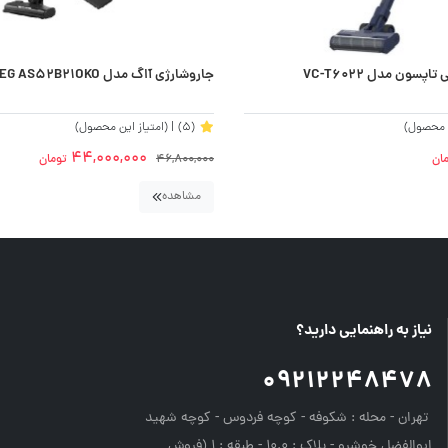
سون مدل VC-T6022
جاروشارژی آاگ مدل AEG AS52B21OKO
ن محصول)
(5)
| (امتیاز این محصول)
44,000,000
ان
46,800,000
تومان
مشاهده
نیاز به راهنمایی دارید؟
09212248478
تهران - محله : شکوفه - کوچه فردوس - کوچه شهید
ابوالفضل خوشرو - پلاک : 10.0 - طبقه : 1 (فروش