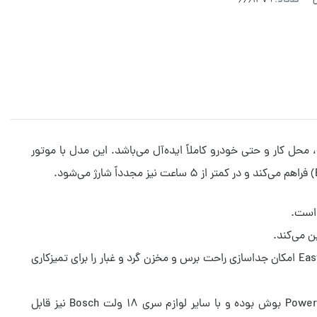
کدکالا:
فضای خانه، محل کار و حتی خودرو کاملاً ایده‌آل می‌باشد. این مدل با موتور
 است.
این مدل دارای چندین سری جانبی و برس موتورایز برای نظافت انواع سطوح (فرش، پارکت، سرامیک و مبلمان) است. سیستم متحرک EasyClean امکان جداسازی راحت برس و مخزن گرد و غبار را برای تمیزکاری
پنل نمایشگر LED، هشدار سطح شارژ، قطع‌کن خودکار و صدای کم از دیگر ویژگی‌های کاربردی آن است. باتری دستگاه از خانواده Power For All بوش بوده و با سایر لوازم سری ۱۸ ولت Bosch نیز قابل