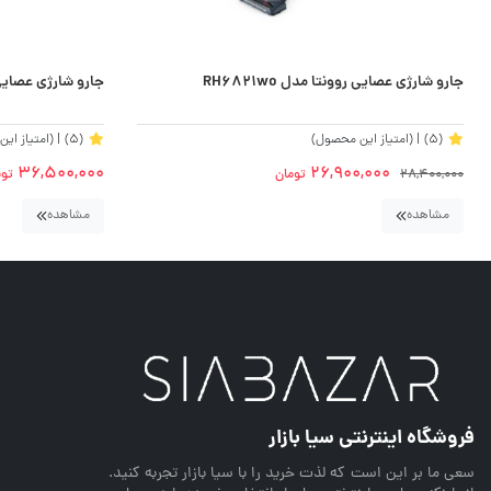
جارو شارژی عصایی روونتا مدل RH6821wo
جارو شارژی عصایی تاپ
(5)
| (امتیاز این محصول)
(5)
| (امتیاز ای
36,500,000
26,900,000
28,400,000
تومان
توم
مشاهده
مشاهده
فروشگاه اینترنتی سیا بازار
سعی ما بر این است که لذت خرید را با سیا بازار تجربه کنید.