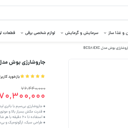
 و غذا ساز
سرمایش و گرمایش
لوازم شخصی برقی
قطعات لو
وشارژی بوش مدل BCS81EXC
جاروشارژی بوش مدل CS81EXC
بازخورد کاربر
76,440,000
70,300,000
● جاروشارژی بی‌سیم با باتری لی
● قدرت مکش بسیار بالا و موتو
● استفاده تا ۶۰ دقیقه با هر شارژ و باتری قابل تعویض
● طراحی سبک، ارگونومیک و بی‌صدا با فیلتر 