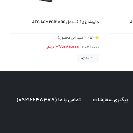
جاروشارژی آاگ مدل AEG AS52CB18DG
جا
(5)
| (امتیاز این محصول)
37,070,000
40,560,000
تومان
0
مشاهده
پیگیری سفارشات
تماس با ما (09212248478)