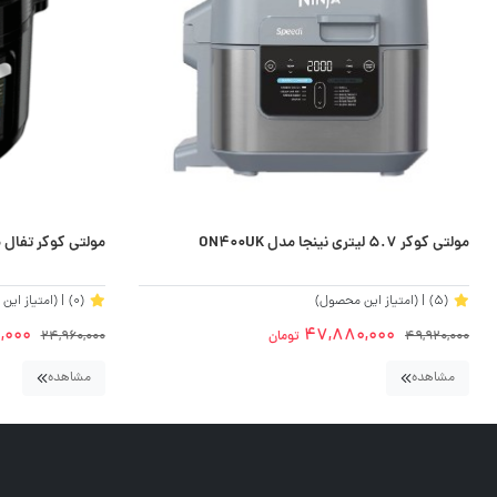
مولتی کوکر 5.7 لیتری نینجا مدل ON400UK
مولتی کوکر تفال مدل d
(5)
| (امتیاز این محصول)
(0)
| (امتیاز ای
,000
47,880,000
49,920,000
تومان
24,960,000
مشاهده
مشاهده