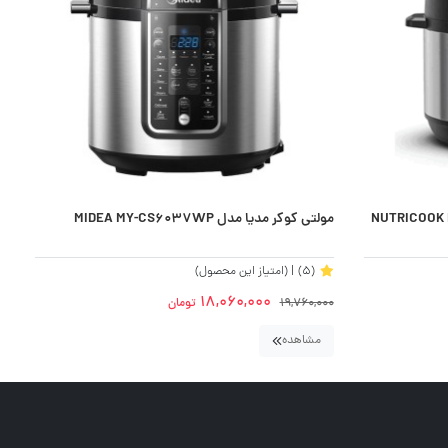
مولتی کوکر مدیا مدل MIDEA MY-CS6037WP
م
(5)
| (امتیاز این محصول)
18,060,000
19,760,000
تومان
0
مشاهده