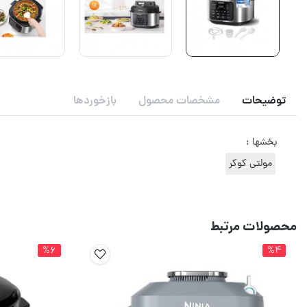
توضیحات
مشخصات محصول
بازخوردها
بخشها :
مولتی کوکر
محصولات مرتبط
%6
%4