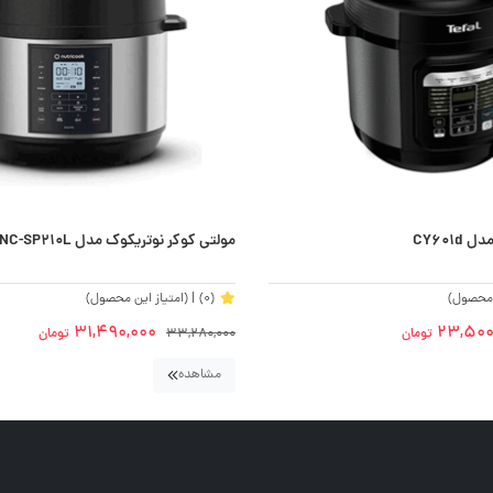
CY601
مولتی کوکر نوتریکوک مدل NUTRICOOK NC-SP210L
ن محصول)
(0)
| (امتیاز این محصول)
31,490,000
23,500
تومان
33,280,000
تومان
مشاهده