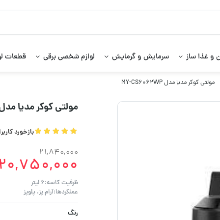
 و غذا ساز
سرمایش و گرمایش
لوازم شخصی برقی
قطعات لو
مولتی کوکر مدیا مدل MY-CS6062WP
مولتی کوکر مدیا مدل Y-CS6062WP
بازخورد کاربر
21,840,000
20,750,000
ظرفیت کاسه:6 لیتر
عملکردها:آرام پز، پلوپز
رنگ