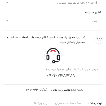
کشور سازنده
آیا این محصول را دوست داشتید؟ اکنون به موارد دلخواه اضافه کنید و
محصول را دنبال کنید.
سوالی دارید؟ از کارشناسان سیابازار بپرسید؟
09212248478
دسته بندی:
برند:
کدکالا:
توستر
بوش
توضیحات
مشخصات محصول
بازخوردها