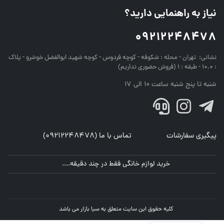
نیاز به راهنمایی دارید؟
09212248478
نشانی:
تهران - محله : شکوفه - کوچه فردوس - کوچه شهید ابوالفضل خوشرو - پلاک
: 10.0 - طبقه : 1 (فروش حضوری نداریم)
شنبه تا پنج شنبه ساعت 10 الی 17
پیگیری سفارشات
تماس با ما (09212248478)
خرید لوازم خانگی فقط در چند دقیقه....
کلیه حقوق این سایت متعلق به سیا بازار می باشد