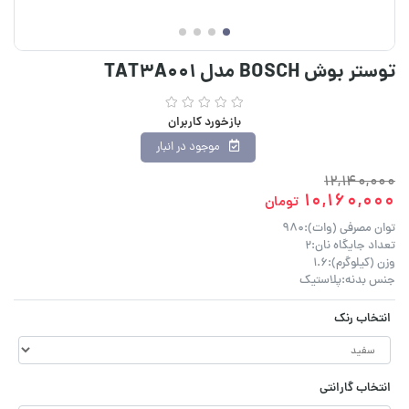
توستر بوش BOSCH مدل TAT3A001
بازخورد کاربران
موجود در انبار
12,140,000
10,160,000
تومان
توان مصرفی (وات):980
تعداد جایگاه نان:۲
وزن (کیلوگرم):1.6
جنس بدنه:پلاستیک
انتخاب رنک
انتخاب گارانتی