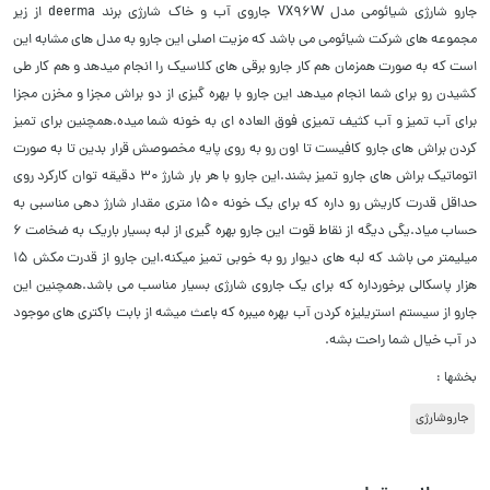
جارو شارژی شیائومی مدل VX96W جاروی آب و خاک شارژی برند deerma از زیر
مجموعه های شرکت شیائومی می باشد که مزیت اصلی این جارو به مدل های مشابه این
است که به صورت همزمان هم کار جارو برقی های کلاسیک را انجام میدهد و هم کار طی
کشیدن رو برای شما انجام میدهد این جارو با بهره گیزی از دو براش مجزا و مخزن مجزا
برای آب تمیز و آب کثیف تمیزی فوق العاده ای به خونه شما میده.همچنین برای تمیز
کردن براش های جارو کافیست تا اون رو به روی پایه مخصوصش قرار بدین تا به صورت
اتوماتیک براش های جارو تمیز بشند.این جارو با هر بار شارژ 30 دقیقه توان کارکرد روی
حداقل قدرت کاریش رو داره که برای یک خونه 150 متری مقدار شارژ دهی مناسبی به
حساب میاد.یگی دیگه از نقاط قوت این جارو بهره گیری از لبه بسیار باریک به ضخامت 6
میلیمتر می باشد که لبه های دیوار رو به خوبی تمیز میکنه.این جارو از قدرت مکش 15
هزار پاسکالی برخورداره که برای یک جاروی شارژی بسیار مناسب می باشد.همچنین این
جارو از سیستم استریلیزه کردن آب بهره میبره که باعث میشه از بابت باکتری های موجود
در آب خیال شما راحت بشه.
بخشها :
جاروشارژی