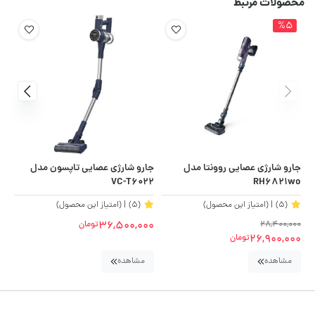
محصولات مرتبط
%5
جارو شارژی عصایی روونتا مدل
جارو شارژی عصایی تاپسون مدل
KO
VC-T6022
RH6821wo
(5)
| (امتیاز این محصول)
(5)
| (امتیاز این محصول)
36,500,000
28,400,000
تومان
00
00
26,900,000
تومان
مشاهده
مشاهده