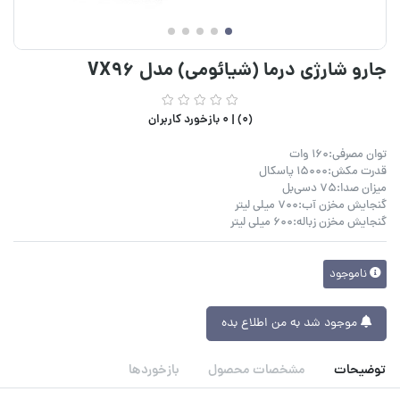
جارو شارژی درما (شیائومی) مدل VX96
(0) |
0 بازخورد کاربران
توان مصرفی:160 وات
قدرت مکش:۱۵۰۰۰ پاسکال
میزان صدا:75 دسی‌بل
گنجایش مخزن آب:700 میلی لیتر
گنجایش مخزن زباله:600 میلی لیتر
ناموجود
موجود شد به من اطلاع بده
توضیحات
مشخصات محصول
بازخوردها