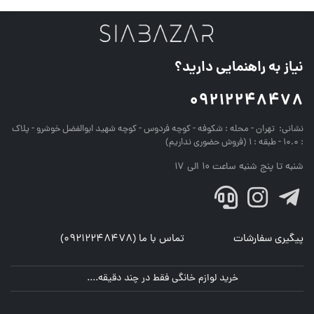
نیاز به راهنمایی دارید؟
09212248478
نشانی:
تهران - محله : شکوفه - کوچه فردوس - کوچه شهید ابوالفضل خوشرو - پلاک
: 10.0 - طبقه : 1 (فروش حضوری نداریم)
شنبه تا پنج شنبه ساعت 10 الی 17
پیگیری سفارشات
تماس با ما (09212248478)
خرید لوازم خانگی فقط در چند دقیقه....