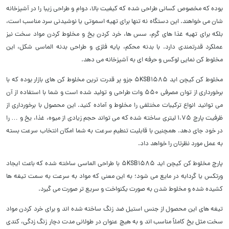
بوده که مخصوص کسانی طراحی شده که کیفیت بالا، دوام و طراحی زیبا را در آشپزخانه‌
شان می‌ خواهند. این دستگاه نه تنها برای تهیه اسموتی یا نوشیدنی سرد مناسب است،
بلکه برای تهیه غذا های گرم، سس‌ ها، خرد کردن یخ و مخلوط کردن مواد سخت نیز
عملکرد قدرتمندی دارد. با بدنه محکم، پایه فلزی و طراحی بدنه‌ الماسی شکل، این
مخلوط‌ کن نمایی لوکس و حرفه‌ ای به آشپزخانه می‌ دهد.
مخلوط کن کیچن اید 5KSB1585 جزو پر قدرت ترین مخلوط کن های بازار بوده که با
برخورداری از توان مصرفی 550 وات طراحی و تولید شده است و شما با استفاده از آن
می توانید انواع ترکیبات مختلفی را مخلوط و آماده کنید. این محصول با برخورداری از
ظرفیت پارچ 1.75 لیتری ساخته شده که می تواند حجم زیادی از میوه، غذا، یخ و … را
در خود جای دهد. همچنین با قابلیت تنطیم سرعت به شما امکان انتخاب سرعت بسته
به عمل مورد نظرتان را خواهد داد.
پارچ مخلوط کن کیچن اید 5KSB1585 با طراحی الماسی ساخته شده که باعث ایجاد
ورتکس یا گردابه ‌در مایع می‌ شود؛ به این معنی که مواد به سرعت به سمت تیغه‌ ها
کشیده شده و مخلوط شدن به صورت یکنواخت و سریع‌ تر صورت می‌ گیرد.
تیغه‌ های این محصول از جنس استیل ضد زنگ ساخته شده‌ اند و برای خرد کردن مواد
سخت مثل یخ کاملاً مناسب‌ اند و به هیچ عنوان در طولانی مدت دچار زنگ زدگی، کندی