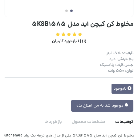
مخلوط کن کیچن اید مدل 5KSB1585
(1) |
1 بازخورد کاربران
ظرفیت: 1.75 لیتر
یخ خردکن: دارد
جنس ظرف: پلاستیک
توان: 550 وات
ناموجود
موجود شد به من اطلاع بده
توضیحات
مشخصات محصول
بازخوردها
مخلوط کن کیچن اید مدل 5KSB1585 یکی از مدل‌ های درجه یک برند KitchenAid