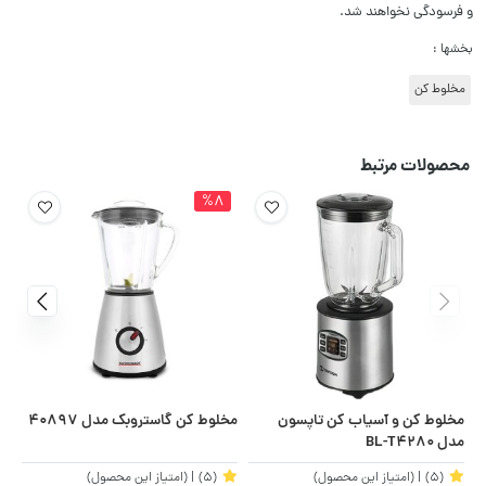
و فرسودگی نخواهند شد.
بخشها :
مخلوط کن
محصولات مرتبط
%8
مخلوط کن و آسیاب کن تاپسون
مخلوط کن گاستروبک مدل 40897
مخل
مدل BL-T4280
(5)
| (امتیاز این محصول)
(5)
| (امتیاز این محصول)