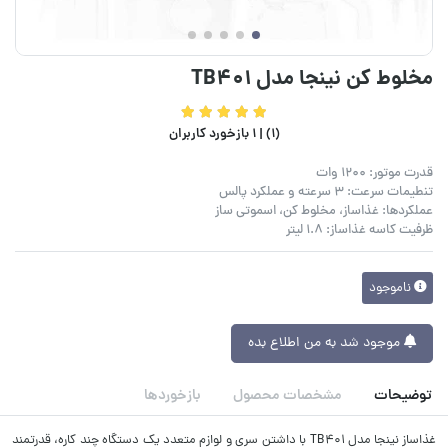
مخلوط کن نینجا مدل TB401
(1) |
1 بازخورد کاربران
قدرت موتور: 1200 وات
تنطیمات سرعت: 3 سرعته و عملکرد پالس
عملکردها: غذاساز، مخلوط کن، اسموتی ساز
ظرفیت کاسه غذاساز: 1.8 لیتر
ناموجود
موجود شد به من اطلاع بده
توضیحات
مشخصات محصول
بازخوردها
غذاساز نینجا مدل TB401 با داشتن سری و لوازم متعدد یک دستگاه چند کاره، قدرتمند