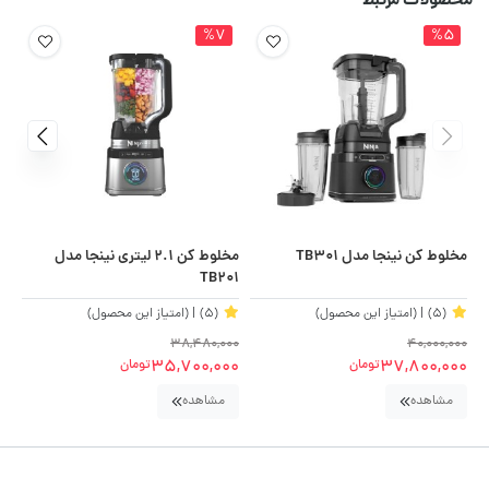
محصولات مرتبط
%7
%5
مخلوط کن نینجا مدل TB301
مخلوط کن 2.1 لیتری نینجا مدل
غذا
TB201
(5)
| (امتیاز این محصول)
(5)
| (امتیاز این محصول)
00
38,480,000
40,000,000
00
35,700,000
37,800,000
تومان
تومان
مشاهده
مشاهده