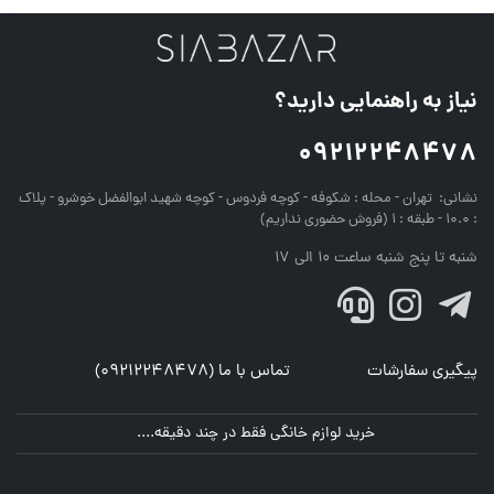
نیاز به راهنمایی دارید؟
09212248478
نشانی:
تهران - محله : شکوفه - کوچه فردوس - کوچه شهید ابوالفضل خوشرو - پلاک
: 10.0 - طبقه : 1 (فروش حضوری نداریم)
شنبه تا پنج شنبه ساعت 10 الی 17
پیگیری سفارشات
تماس با ما (09212248478)
خرید لوازم خانگی فقط در چند دقیقه....