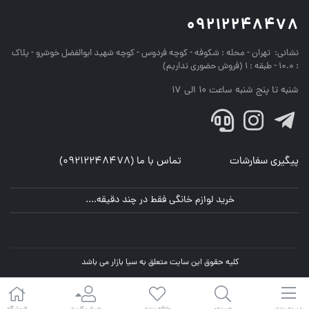
09212248478
نشانی:
تهران - محله : شکوفه - کوچه فردوس - کوچه شهید ابوالفضل خوشرو - پلاک
: 10.0 - طبقه : 1 (فروش حضوری نداریم)
شنبه تا پنج شنبه ساعت 10 الی 17
پیگیری سفارشات
تماس با ما (09212248478)
خرید لوازم خانگی فقط در چند دقیقه....
کلیه حقوق این سایت متعلق به سیا بازار می باشد