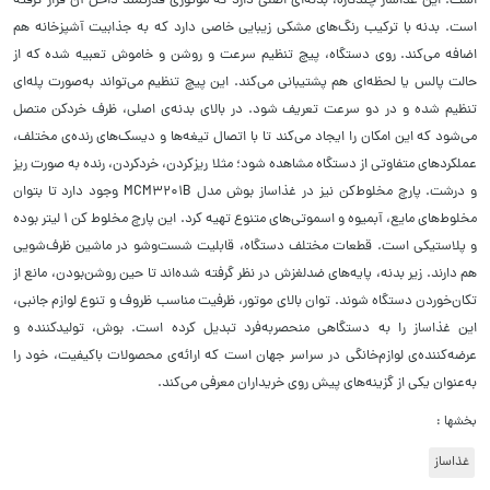
است. این غذاساز چندکاره، بدنه‌ای اصلی دارد که موتوری قدرتمند داخل آن قرار گرفته
است. بدنه با ترکیب رنگ‌های مشکی زیبایی خاصی دارد که به جذابیت آشپزخانه هم
اضافه می‌کند. روی دستگاه، پیچ تنظیم سرعت و روشن و خاموش تعبیه ‌شده که از
حالت پالس یا لحظه‌ای هم پشتیبانی می‌کند. این پیچ تنظیم می‌تواند به‌صورت پله‌ای
تنظیم شده و در دو سرعت تعریف شود. در بالای بدنه‌ی اصلی، ظرف خردکن متصل
می‌شود که این امکان را ایجاد می‌کند تا با اتصال تیغه‌ها و دیسک‌های رنده‌ی مختلف،
عملکردهای متفاوتی از دستگاه مشاهده شود؛ مثلا ریزکردن، خردکردن، رنده به صورت ریز
و درشت. پارچ مخلوط‌کن نیز در غذاساز بوش مدل MCM3201B وجود دارد تا بتوان
مخلوط‌های مایع، آبمیوه‌ و اسموتی‌های متنوع تهیه کرد. این پارچ مخلوط کن 1 لیتر بوده
و پلاستیکی است. قطعات مختلف دستگاه، قابلیت شست‌وشو در ماشین ظرف‌شویی
هم دارند. زیر بدنه، پایه‌های ضدلغزش در نظر گرفته شده‌اند تا حین روشن‌بودن، مانع از
تکان‌خوردن دستگاه شوند. توان بالای موتور، ظرفیت مناسب ظروف و تنوع لوازم جانبی،
این غذاساز را به دستگاهی منحصربه‌فرد تبدیل کرده است. بوش، تولیدکننده و
عرضه‌کننده‌ی لوازم‌خانگی در سراسر جهان است که ارائه‌ی محصولات باکیفیت، خود را
به‌عنوان یکی از گزینه‌های پیش روی خریداران معرفی می‌کند.
بخشها :
غذاساز