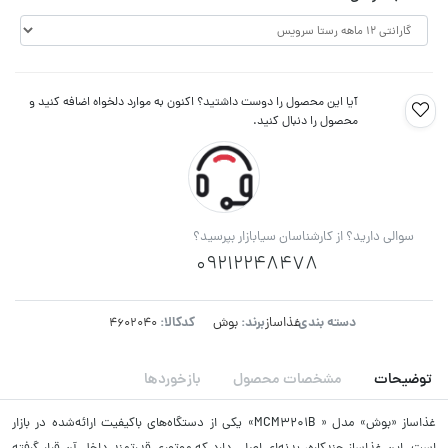
آیا این محصول را دوست داشتید؟ اکنون به موارد دلخواه اضافه کنید و
محصول را دنبال کنید.
سوالی دارید؟ از کارشناسان سیابازار بپرسید؟
09212248478
دسته بندی:
برند:
کدکالا:
غذاساز
بوش
توضیحات
مشخصات محصول
بازخوردها
غذاساز «بوش» مدل « MCM3201B» یکی از دستگاه‌های باکیفیت ارائه‌شده در بازار