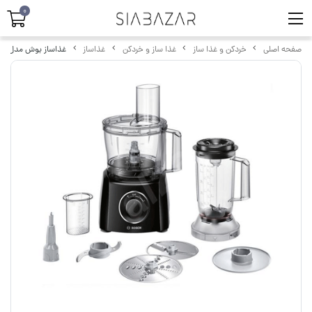
0
صفحه اصلی
خردکن و غذا ساز
غذا ساز و خردکن
غذاساز
غذاساز بوش مدل MCM3201B