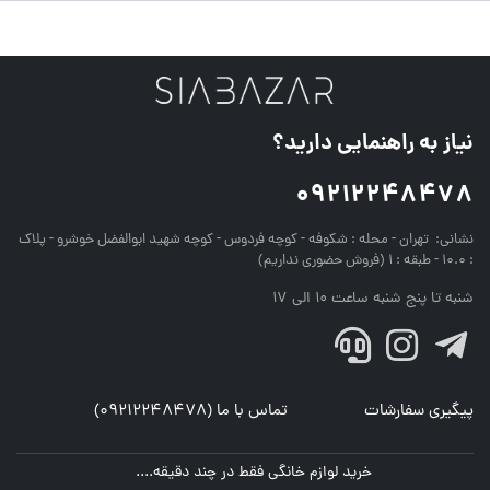
نیاز به راهنمایی دارید؟
09212248478
نشانی:
تهران - محله : شکوفه - کوچه فردوس - کوچه شهید ابوالفضل خوشرو - پلاک
: 10.0 - طبقه : 1 (فروش حضوری نداریم)
شنبه تا پنج شنبه ساعت 10 الی 17
پیگیری سفارشات
تماس با ما (09212248478)
خرید لوازم خانگی فقط در چند دقیقه....