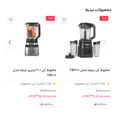
محصولات مرتبط
%7
%5
مخلوط کن نینجا مدل TB301
مخلوط کن 2.1 لیتری نینجا مدل
غذا
TB201
(5)
| (امتیاز این محصول)
(5)
| (امتیاز این محصول)
00
38,480,000
40,000,000
00
35,700,000
37,800,000
تومان
تومان
مشاهده
مشاهده