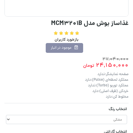
غذاساز بوش مدل MCM3201B
بازخورد کاربران
موجود در انبار
27,040,000
24,150,000
تومان
صفحه نمایشگر:ندارد
عملکرد لحظه‌ای (Pulse):دارد
عملکرد توربو (Turbo):ندارد
خردکن (ظرف اصلی):دارد
مخلوط کن:دارد
انتخاب رنگ
انتخاب گارانتی