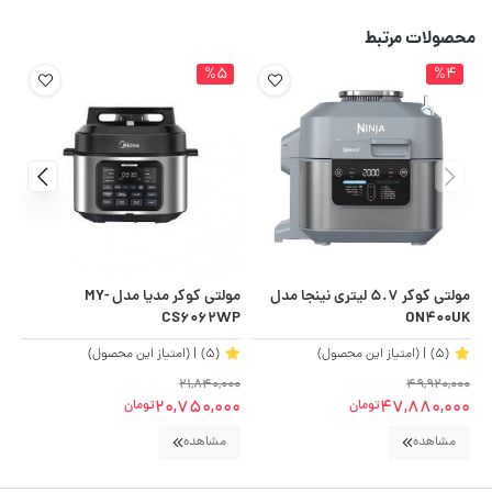
محصولات مرتبط
%5
%4
مولتی کوکر 5.7 لیتری نینجا مدل
مولتی کوکر مدیا مدل MY-
مول
CS6062WP
ON400UK
(5)
| (امتیاز این محصول)
(5)
| (امتیاز این محصول)
00
21,840,000
49,920,000
00
20,750,000
47,880,000
تومان
تومان
مشاهده
مشاهده