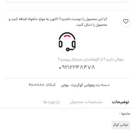
آیا این محصول را دوست داشتید؟ اکنون به موارد دلخواه اضافه کنید و
محصول را دنبال کنید.
سوالی دارید؟ از کارشناسان سیابازار بپرسید؟
09212248478
دسته بندی:
برند:
کدکالا:
مولتی کوکر
بوش
توضیحات
مشخصات محصول
بازخوردها
بخشها :
مولتی کوکر