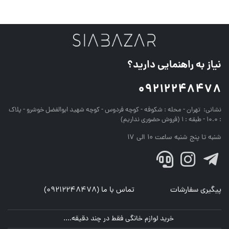
نیاز به راهنمایی دارید؟
09212248478
نشانی:
تهران - محله : شکوفه - کوچه فردوس - کوچه شهید ابوالفضل خوشرو - پلاک
: 10.0 - طبقه : 1 (فروش حضوری نداریم)
شنبه تا پنج شنبه ساعت 10 الی 17
پیگیری سفارشات
تماس با ما (09212248478)
خرید لوازم خانگی فقط در چند دقیقه....