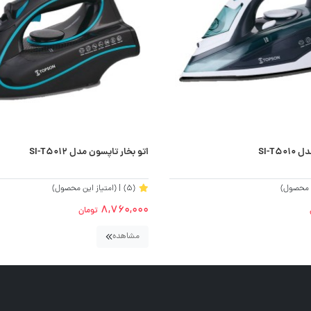
اتو بخار تاپسون مدل SI-T5012
ن محصول)
(5)
| (امتیاز این محصول)
8,760,000
تومان
مشاهده