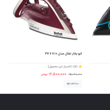
اتو بخار تفال مدل FV 6810
ات
(5)
| (امتیاز این محصول)
12,500,000
15,080,000
تومان
0
مشاهده