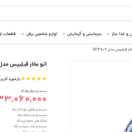
 و غذا ساز
سرمایش و گرمایش
لوازم شخصی برقی
قطعات لو
ر فیلیپس مدل GC4902
اتو بخار فیلیپس مدل C4902
بازخورد کاربر
35,500,000
33,060,000
سیستم قطع خودکار:بله
سیستم ضدچکه:بله
بخاردهی عمودی:بله
سیستم ضد رسوب:بله