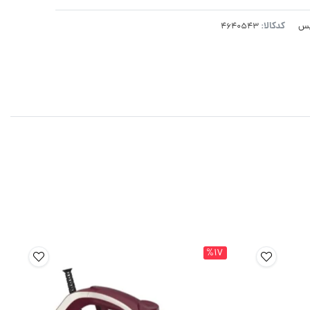
کدکالا:
پس
%17