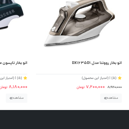
اتو بخار روونتا مدل DX1635D1
اتو بخار تاپسون مدل SI-T5010
(5)
| (امتیاز این محصول)
(5)
| (امتیاز ای
8,180,000
7,200,000
8,920,000
تومان
تومان
مشاهده
مشاهده