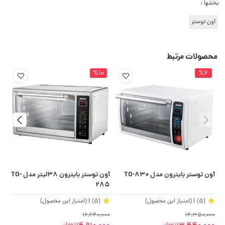
بخشها :
آون توستر
محصولات مرتبط
%10
%6
آون توستر بایترون مدل TO-830
آون توستر بایترون 38لیتر مدل TO-
آون
285
(5)
| (امتیاز این محصول)
(5)
| (امتیاز این محصول)
00
16,640,000
14,350,000