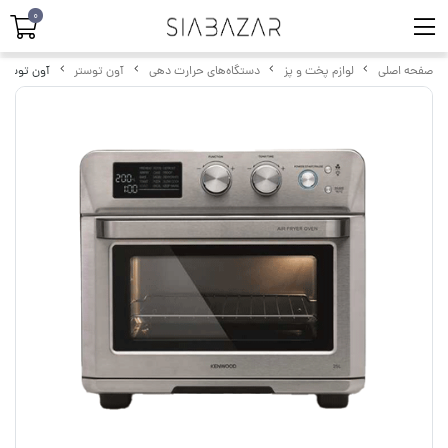
0
صفحه اصلی
لوازم پخت و پز
دستگاه‌های حرارت دهی
آون توستر
آون توستر کنوود 