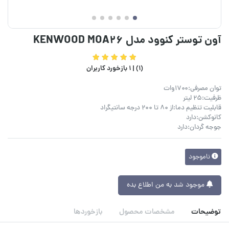
آون توستر کنوود مدل KENWOOD MOA26
(1) |
1 بازخورد کاربران
توان مصرفی:۱۷۰۰وات
ظرفیت:۲۵ لیتر
قابلیت تنظیم دما:از ۸۰ تا ۲۰۰ درجه سانتیگراد
کانوکشن:دارد
جوجه گردان:دارد
ناموجود
موجود شد به من اطلاع بده
توضیحات
مشخصات محصول
بازخوردها