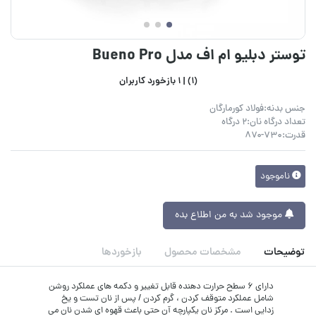
توستر دبلیو ام اف مدل Bueno Pro
(1) |
1 بازخورد کاربران
جنس بدنه:فولاد کورمارگان
تعداد درگاه نان:2 درگاه
قدرت:۷۳۰-۸۷۰
ناموجود
موجود شد به من اطلاع بده
توضیحات
مشخصات محصول
بازخوردها
دارای 6 سطح حرارت دهنده قابل تغییر و دکمه های عملکرد روشن
شامل عملکرد متوقف کردن ، گرم کردن / پس از نان تست و یخ
زدایی است . مرکز نان یکپارچه آن حتی باعث قهوه ای شدن نان می