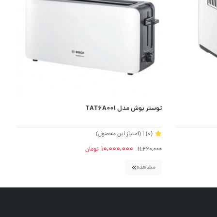
توستر بوش مدل TAT6A001
تو
(0)
| (امتیاز این محصول)
10,000,000
11,260,000
تومان
0
مشاهده