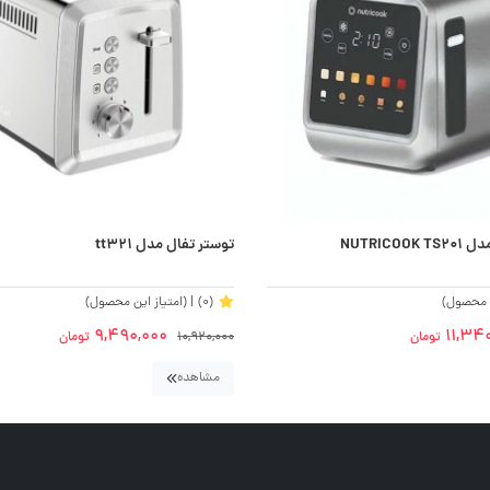
NUTRICO
توستر تفال مدل tt321
ن محصول)
(0)
| (امتیاز این محصول)
9,490,000
11,34
تومان
10,920,000
تومان
مشاهده