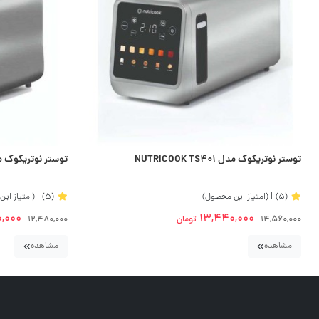
توستر نوتریکوک مدل NUTRICOOK TS401
توستر نوتریکوک مدل OK TS201
(5)
| (امتیاز این محصول)
(5)
| (امتیاز ای
0,000
13,440,000
14,560,000
تومان
12,480,000
مشاهده
مشاهده