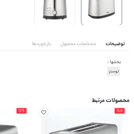
توضیحات
مشخصات محصول
بازخوردها
بخشها :
توستر
محصولات مرتبط
%9
%8