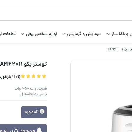
 و غذا ساز
سرمایش و گرمایش
لوازم شخصی برقی
قطعات لو
و TAM62011
توستر بکو TAM62011
(1) |
1 بازخورد کاربران
قدرت: وات 850 وات
جنس بدنه:استیل
ناموجود
موجود شد به من