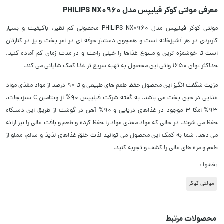
معرفی مولتی کوکر فیلیپس مدل PHILIPS NX0960
مولتی کوکر فیلیپس مدل PHILIPS NX0960 محصولی کم نظیر، باکیفیت و بسیار
کاربردی در هر آشپزخانه است و همچون دستیار حرفه ای در امر پخت و پز در کنارتان
است تا خوشمزه ترین و متنوع غذاها را خیلی راحت و در مدت زمان کم آماده کنید.
حداکثر توان 1650 واتی این محصول به تهیه سریع ‌تر غذا کمک شایانی می کند.
مزیت شگفت انگیز این محصول حفظ طعم های طبیعی و تا 90 درصد از مواد مغذی مواد
غذایی در حین پخت می باشد. به گفته شرکت فیلیپس 90% از ویتامین C سبزیجات،
93% امگا 3 موجود در غذاهای دریایی و 90% آهن در گوشت از طریق این دستگاه
حفظ می شوند. در حالی که مواد مغذی مواد را حفظ کرده و طعم و بافت عالی را نیز ارائه
می دهد. شما به کمک این محصول می توانید لذت خلق غذاهای لذیذ و سالم، مملو از
طعم و مزه های عالی را کشف و تجربه کنید.
بخشها :
مولتی کوکر
محصولات مرتبط