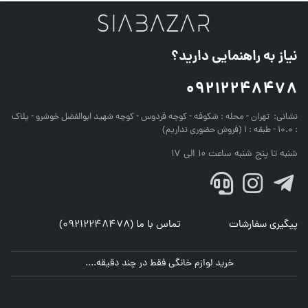
نیاز به راهنمایی دارید؟
09212248478
نشانی:
تهران - محله : شکوفه - کوچه فردوس - کوچه شهید ابوالفضل خوشرو - پلاک
: 10.0 - طبقه : 1 (فروش حضوری نداریم)
شنبه تا پنج شنبه ساعت 10 الی 17
پیگیری سفارشات
تماس با ما (09212248478)
خرید لوازم خانگی فقط در چند دقیقه....