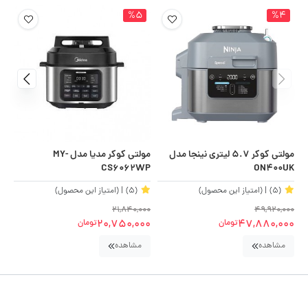
%5
%4
مولتی کوکر 5.7 لیتری نینجا مدل
مولتی کوکر مدیا مدل MY-
مول
CS6062WP
ON400UK
(5)
| (امتیاز این محصول)
(5)
| (امتیاز این محصول)
00
21,840,000
49,920,000
00
20,750,000
47,880,000
تومان
تومان
مشاهده
مشاهده